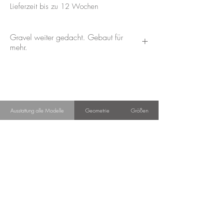
Lieferzeit bis zu 12 Wochen
Gravel weiter gedacht. Gebaut für
mehr.
Dieses Bike steht für unsere konsequente
Materialphilosophie: Stahlrahmen –
langlebig und mit genau dem Fahrgefühl,
das auf langen Strecken den Unterschied
Ausstattung alle Modelle
Geometrie
Größen
macht.
Im Zentrum arbeitet die Pinion C1.12i
Smart.Shift – ein integriertes
Getriebesystem mit elektronischer
Schaltung direkt im Bremshebel. Das
bedeutet für dich: präzise,
verzögerungsfreie Gangwechsel, selbst
unter Last. Kein Nachjustieren, kein
Verschleiß klassischer Antriebe – dafür
maximale Zuverlässigkeit bei jedem