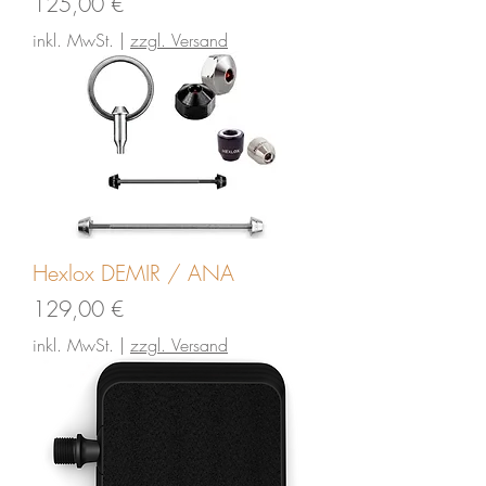
Preis
125,00 €
inkl. MwSt.
|
zzgl. Versand
Hexlox DEMIR / ANA
Preis
129,00 €
inkl. MwSt.
|
zzgl. Versand