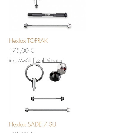
Hexlox TOPRAK
Preis
175,00 €
inkl. MwSt.
|
zzgl. Versand
Hexlox SADE / SU