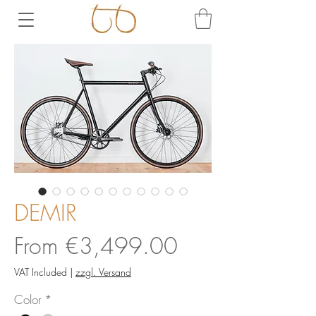
DEMIR
Sale
From
€3,499.00
Price
VAT Included
|
zzgl. Versand
Color
*