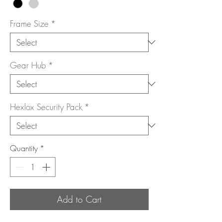
Frame Size
*
Gear Hub
*
Hexlox Security Pack
*
Quantity
*
Add to Cart